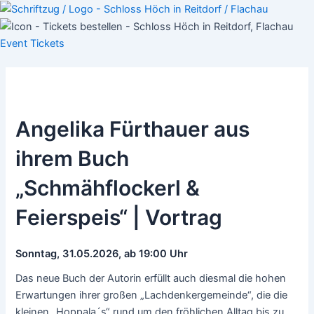
Skip
Post
to
navigation
content
Event
Tickets
Angelika Fürthauer aus
ihrem Buch
„Schmähflockerl &
Feierspeis“ | Vortrag
Sonntag, 31.05.2026, ab 19:00 Uhr
Das neue Buch der Autorin erfüllt auch diesmal die hohen
Erwartungen ihrer großen „Lachdenkergemeinde“, die die
kleinen „Hoppala´s“ rund um den fröhlichen Alltag bis zu